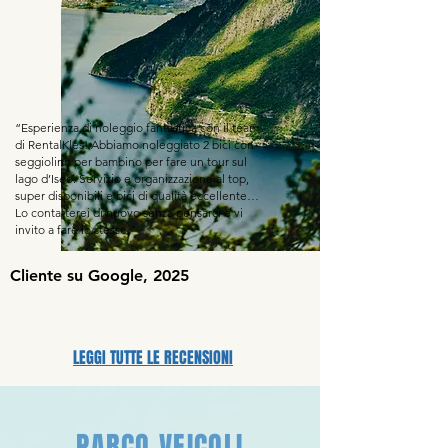
“Esperienza di noleggio fantastica con il team
di RentalKles! Abbiamo noleggiato 2 bici con
seggiolino per bambino per fare un tour sul
lago d’Iseo. Servizio e organizzazione al top,
super disponibili e bici di qualità eccellente…
Lo contatterei di nuovo senza pensarci e vi
invito a fare lo stesso.”
Cliente su Google, 2025
LEGGI TUTTE LE RECENSIONI
PARCO VEICOLI